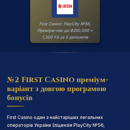
First Casino: PlayCity №56,
Преміум-пак до ₴250,000 +
1,300 FS за 5 депозитів
№2 First Casino преміум-
варіант з довгою програмою
бонусів
First Casino один з найстаріших легальних
операторів України (ліцензія PlayCity №56,