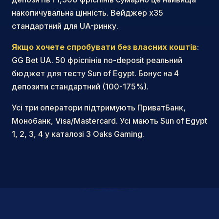
накопичувальна цінність. Вейджер x35
стандартний для UA-ринку.
Якщо хочете спробувати без власних коштів
:
GG Bet UA. 50 фріспінів no-deposit реальний
бюджет для тесту Sun of Egypt. Бонус на 4
депозити стандартний (100-175%).
Усі три оператори підтримують ПриватБанк,
Монобанк, Visa/Mastercard. Усі мають Sun of Egypt
1, 2, 3, 4 у каталозі 3 Oaks Gaming.