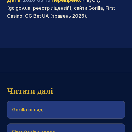
(gc.gov.ua, реєстр ліцензій), сайти Gorilla, First
Casino, GG Bet UA (травень 2026).
Читати далі
Gorilla огляд