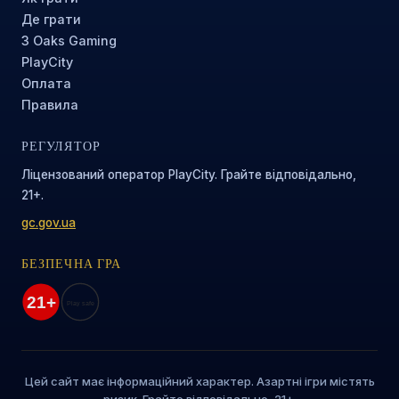
Де грати
3 Oaks Gaming
PlayCity
Оплата
Правила
РЕГУЛЯТОР
Ліцензований оператор PlayCity. Грайте відповідально,
21+.
gc.gov.ua
БЕЗПЕЧНА ГРА
Цей сайт має інформаційний характер. Азартні ігри містять
ризик. Грайте відповідально, 21+.