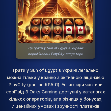
Де грати у Sun of Egypt в Україні:
верифіковані PlayCity-оператори
Грати у Sun of Egypt в Україні легально
можна тільки у казино з активною ліцензією
PlayCity (раніше КРАІЛ). Усі чотири частини
серії від 3 Oaks Gaming доступні у каталогах
кількох операторів, але різниця у бонусах,
ліцензійних умовах і зручності платежів