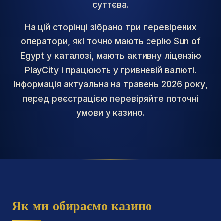
суттєва.
На цій сторінці зібрано три перевірених
оператори, які точно мають серію Sun of
Egypt у каталозі, мають активну ліцензію
PlayCity і працюють у гривневій валюті.
Інформація актуальна на травень 2026 року,
перед реєстрацією перевіряйте поточні
умови у казино.
Як ми обираємо казино