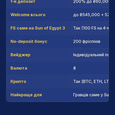
1-й депозит
200% до ₴60,000 +
Welcome всього
до ₴545,000 + 520 F
FS саме на Sun of Egypt 3
Так (100 FS на 4-му 
No-deposit бонус
200 фріспінів
Вейджер
Індивідуальний по 
Валюта
₴
Крипто
Так (BTC, ETH, LTC,
Найкраще для
Гравців саме у Sun o