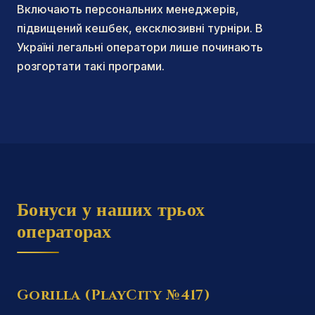
Включають персональних менеджерів,
підвищений кешбек, ексклюзивні турніри. В
Україні легальні оператори лише починають
розгортати такі програми.
Бонуси у наших трьох
операторах
Gorilla (PlayCity №417)