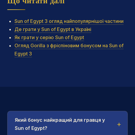
Що читати далі
Sun of Egypt 3 огляд найпопулярнішої частини
Де грати у Sun of Egypt в Україні
Як грати у серію Sun of Egypt
Огляд Gorilla з фріспіновим бонусом на Sun of
Egypt 3
Який бонус найкращий для гравця у
Sun of Egypt?