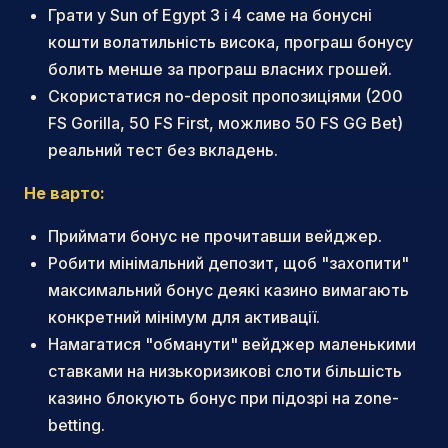
Грати у Sun of Egypt 3 і 4 саме на бонусні
кошти волатильність висока, програш бонусу
болить менше за програш власних грошей.
Скористатися no-deposit пропозиціями (200
FS Gorilla, 50 FS First, можливо 50 FS GG Bet)
реальний тест без вкладень.
Не варто:
Приймати бонус не прочитавши вейджер.
Робити мінімальний депозит, щоб "захопити"
максимальний бонус деякі казино вимагають
конкретний мінімум для активації.
Намагатися "обманути" вейджер маленькими
ставками на низькоризикові слоти більшість
казино блокують бонус при підозрі на zone-
betting.