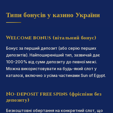
Типи бонусів у казино України
Welcome bonus (вітальний бонус)
Бонус за перший депозит (або серію перших
депозитів). Найпоширеніший тип, зазвичай дає
100-200% від суми депозиту до певної межі.
Можна використовувати на будь-який слот у
каталозі, включно з усіма частинами Sun of Egypt.
No-deposit free spins (фріспіни без
депозиту)
Безкоштовні обертання на конкретний слот, що