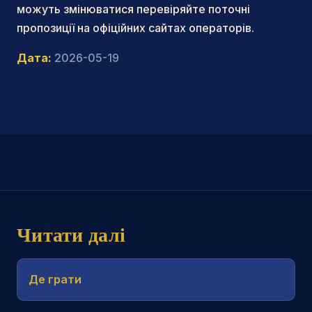
можуть змінюватися перевіряйте поточні
пропозиції на офіційних сайтах операторів.
Дата:
2026-05-19
Читати далі
Де грати