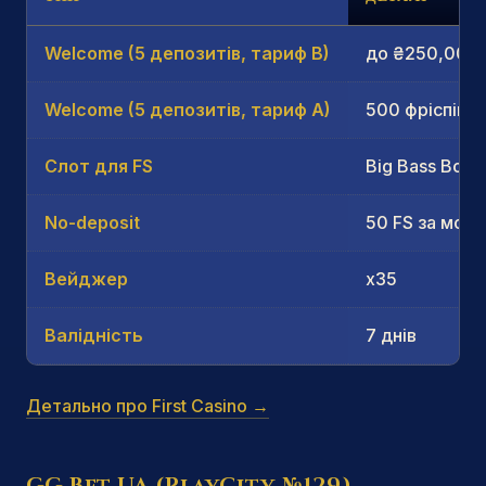
Welcome (5 депозитів, тариф B)
до ₴250,000 +
Welcome (5 депозитів, тариф A)
500 фріспінів
Слот для FS
Big Bass Bonan
No-deposit
50 FS за моб.
Вейджер
x35
Валідність
7 днів
Детально про First Casino →
GG Bet UA (PlayCity №129)