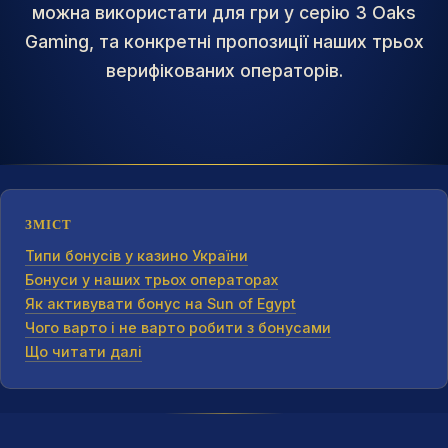
можна використати для гри у серію 3 Oaks
Gaming, та конкретні пропозиції наших трьох
верифікованих операторів.
ЗМІСТ
Типи бонусів у казино України
Бонуси у наших трьох операторах
Як активувати бонус на Sun of Egypt
Чого варто і не варто робити з бонусами
Що читати далі