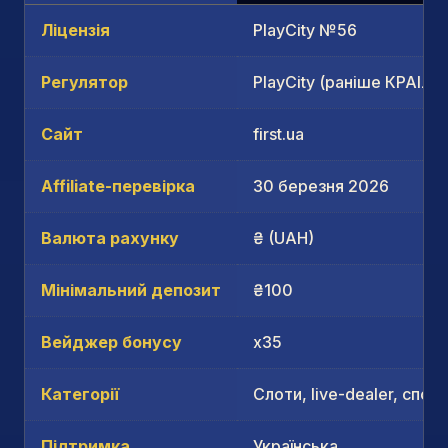
Ліцензія
PlayCity №56
Регулятор
PlayCity (раніше КРАІЛ)
Сайт
first.ua
Affiliate-перевірка
30 березня 2026
Валюта рахунку
₴ (UAH)
Мінімальний депозит
₴100
Вейджер бонусу
x35
Категорії
Слоти, live-dealer, спор
Підтримка
Українська