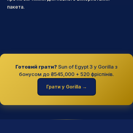
пакета.
Готовий грати?
Sun of Egypt 3 у Gorilla з
бонусом до ₴545,000 + 520 фріспінів.
Грати у Gorilla →