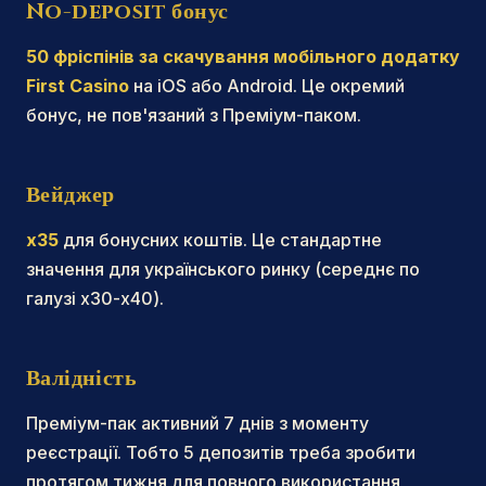
No-deposit бонус
50 фріспінів за скачування мобільного додатку
First Casino
на iOS або Android. Це окремий
бонус, не пов'язаний з Преміум-паком.
Вейджер
x35
для бонусних коштів. Це стандартне
значення для українського ринку (середнє по
галузі x30-x40).
Валідність
Преміум-пак активний 7 днів з моменту
реєстрації. Тобто 5 депозитів треба зробити
протягом тижня для повного використання