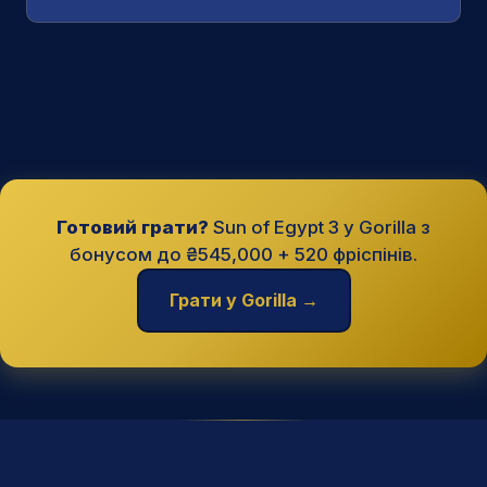
Готовий грати?
Sun of Egypt 3 у Gorilla з
бонусом до ₴545,000 + 520 фріспінів.
Грати у Gorilla →