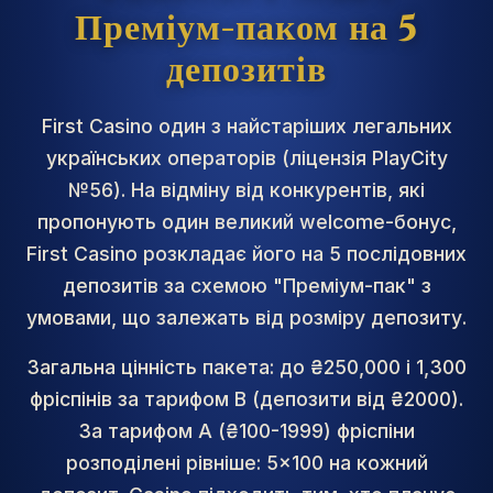
Преміум-паком на 5
депозитів
First Casino один з найстаріших легальних
українських операторів (ліцензія PlayCity
№56). На відміну від конкурентів, які
пропонують один великий welcome-бонус,
First Casino розкладає його на 5 послідовних
депозитів за схемою "Преміум-пак" з
умовами, що залежать від розміру депозиту.
Загальна цінність пакета: до ₴250,000 і 1,300
фріспінів за тарифом B (депозити від ₴2000).
За тарифом A (₴100-1999) фріспіни
розподілені рівніше: 5×100 на кожний