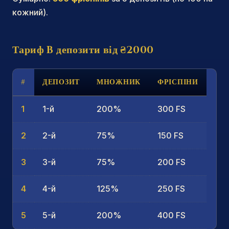
кожний).
Тариф B депозити від ₴2000
#
ДЕПОЗИТ
МНОЖНИК
ФРІСПІНИ
1
1-й
200%
300 FS
2
2-й
75%
150 FS
3
3-й
75%
200 FS
4
4-й
125%
250 FS
5
5-й
200%
400 FS