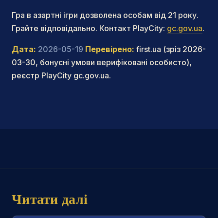
Гра в азартні ігри дозволена особам від 21 року.
Грайте відповідально. Контакт PlayCity:
gc.gov.ua
.
Дата:
2026-05-19
Перевірено:
first.ua (зріз 2026-
03-30, бонусні умови верифіковані особисто),
реєстр PlayCity gc.gov.ua.
Читати далі