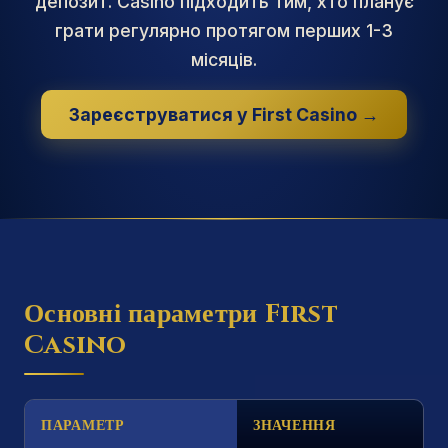
депозит. Casino підходить тим, хто планує
грати регулярно протягом перших 1-3
місяців.
Зареєструватися у First Casino →
Основні параметри First
Casino
ПАРАМЕТР
ЗНАЧЕННЯ